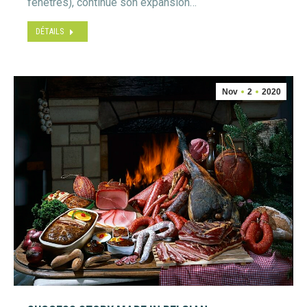
fenêtres), continue son expansion…
DÉTAILS
Nov
2
2020