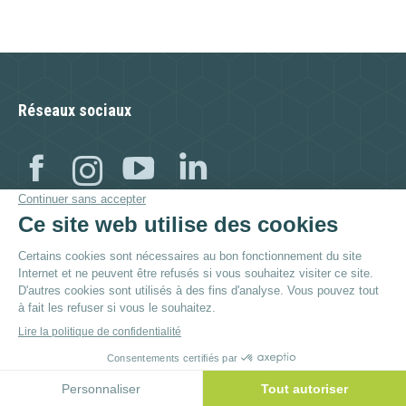
Réseaux sociaux
Facebook
Instagram
YouTube
Linkedin
Visitez aussi :
© By
Poush
Menu du bas