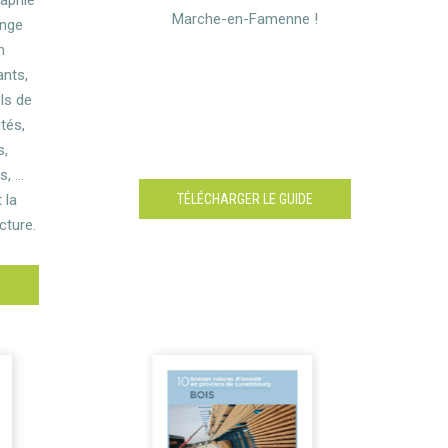
Marche-en-Famenne !
ange
n
ants,
ls de
ités,
s,
s, …
 la
TÉLÉCHARGER LE GUIDE
cture.
E