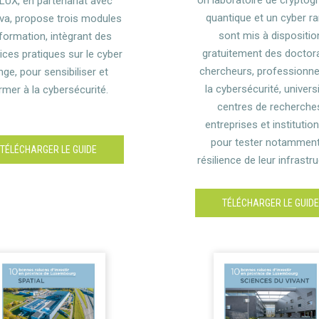
LUX, en partenariat avec
quantique et un cyber r
va, propose trois modules
sont mis à dispositio
formation, intègrant des
gratuitement des doctor
ices pratiques sur le cyber
chercheurs, professionne
nge, pour sensibiliser et
la cybersécurité, univers
rmer à la cybersécurité.
centres de recherche
entreprises et institution
pour tester notamment
TÉLÉCHARGER LE GUIDE
résilience de leur infrastru
TÉLÉCHARGER LE GUID