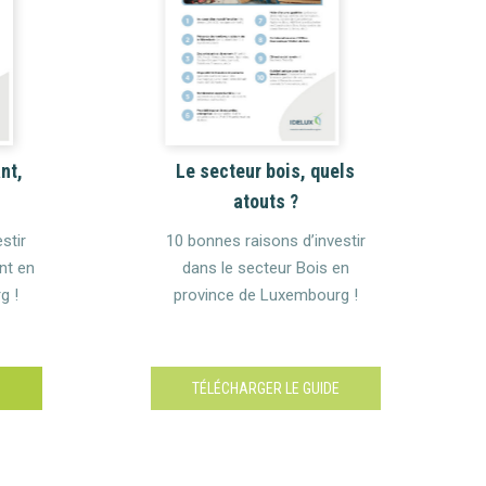
nt,
Le secteur bois, quels
atouts ?
stir
10 bonnes raisons d’investir
nt en
dans le secteur Bois en
g !
province de Luxembourg !
E
TÉLÉCHARGER LE GUIDE