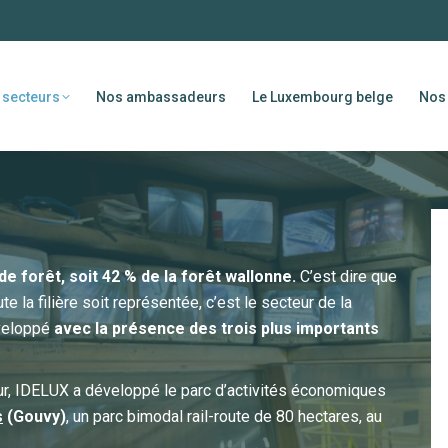
 secteurs
Nos ambassadeurs
Le Luxembourg belge
Nos 
e forêt, soit 42 % de la forêt wallonne.
C’est dire que
e la filière soit représentée, c’est le secteur de la
éveloppé
avec la présence des trois plus importants
eur, IDELUX a développé le parc d’activités économiques
s
(Gouvy)
, un parc bimodal rail-route de 80 hectares, au