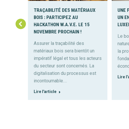
TRAÇABILITÉ DES MATÉRIAUX
UNE F
 –
BOIS : PARTICIPEZ AU
UN E
HACKATHON W.A.V.E. LE 15
LUXE
NOVEMBRE PROCHAIN !
Le bo
teur
Assurer la traçabilité des
natur
xembourg
matériaux bois sera bientôt un
la pr
est in
impératif légal et tous les acteurs
fonda
du secteur sont concernés. La
écono
s acteurs
digitalisation du processus est
Lire l'
incontournable.…
Lire l'article