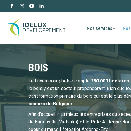
Facebook
YouTube
LinkedIn
Instagram
page
page
page
page
opens
opens
opens
opens
Nos services
Nos
in
in
in
in
new
new
new
new
window
window
window
window
BOIS
Le Luxembourg belge compte
230 000 hectares d
le bois y est un secteur prépondérant. Bien que tout
transformation primaire du bois qui est le plus d
scieurs de Belgique.
Afin d’accueillir au mieux les entreprises du sect
de Burtonville (Vielsalm)
et le
Pôle Ardenne Boi
coeur du massif forestier Ardenne-Eifel.