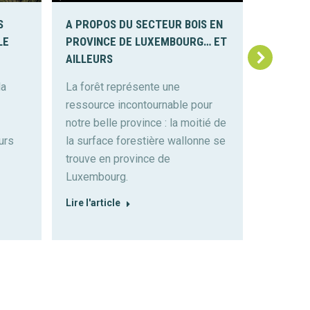
S
A PROPOS DU SECTEUR BOIS EN
SUCCESS
LE
PROVINCE DE LUXEMBOURG… ET
BELGIUM
AILLEURS
PROVIN
la
La forêt représente une
L’entrep
ressource incontournable pour
implanté
notre belle province : la moitié de
de Luxem
urs
la surface forestière wallonne se
tant éc
trouve en province de
qu’écolo
Luxembourg.
Success 
Lire l'article
Lire l'art