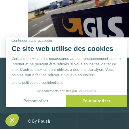
Réseaux sociaux
Facebook
Instagram
YouTube
Linkedi
© By
Poush