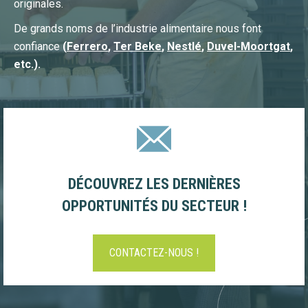
originales.
De grands noms de l’industrie alimentaire nous font
confiance
(
Ferrero
,
Ter Beke
,
Nestlé
,
Duvel-Moortgat
,
etc.).
DÉCOUVREZ LES DERNIÈRES
OPPORTUNITÉS DU SECTEUR !
CONTACTEZ-NOUS !