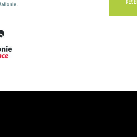
RÉSE
allonie.