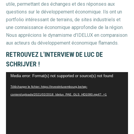
utile, permettant des échanges et des réponses aux
questions sur le développement économique. Ils ont un
portfolio intéressant de terrains, de sites industriels et
une connaissance économique approfondie de la région.
Nous apprécions le dynamisme d’IDELUX en comparaison
aux acteurs du développement économique flamands.
RETROUVEZ L’INTERVIEW DE LUC DE
SCHRIJVER !
Lecteur
Media error: Format(s) not supported or source(s) not found
vidéo
Télécharger le fichier: https://investinluxembourg.be/wp-
content/uploads/2021/02/2018_Idelux_PAE_GLS_HD1080.mp4?_=1