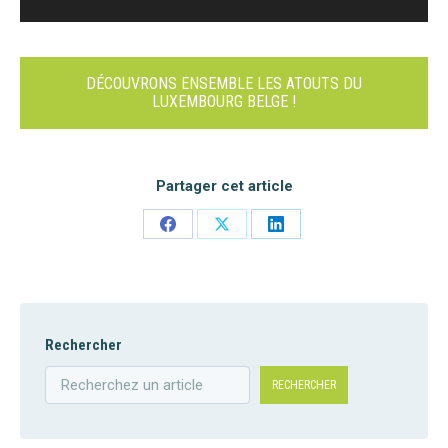
DÉCOUVRONS ENSEMBLE LES ATOUTS DU
LUXEMBOURG BELGE !
Partager cet article
Share
Share
Share
on
on
on
Facebook
X
LinkedIn
Rechercher
RECHERCHER