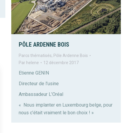
PÔLE ARDENNE BOIS
Parcs thématisés
,
Pôle Ardenne Bois
Par
helene
12 décembre 2017
Etienne GENIN
Directeur de l’usine
Ambassadeur L’Oréal
« Nous implanter en Luxembourg belge, pour
nous c’était vraiment le bon choix ! »