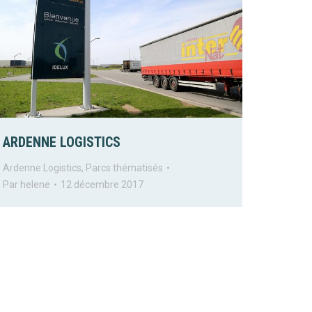
ARDENNE LOGISTICS
Ardenne Logistics
,
Parcs thématisés
Par
helene
12 décembre 2017