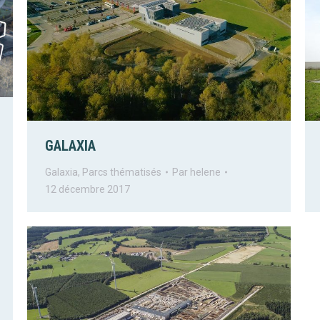
GALAXIA
Galaxia
,
Parcs thématisés
Par
helene
12 décembre 2017