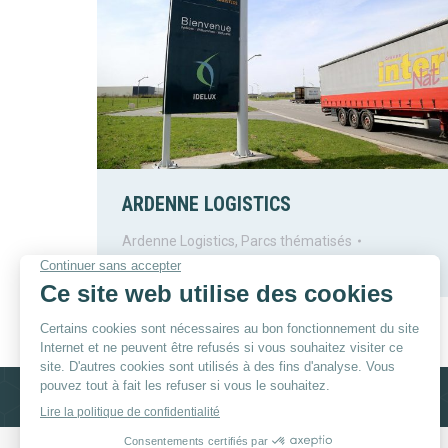
ARDENNE LOGISTICS
Ardenne Logistics
,
Parcs thématisés
Par
helene
12 décembre 2017
© By
Poush