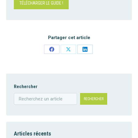
TÉLÉCHARGER LE GUIDE !
Partager cet article
Share
Share
Share
on
on
on
Facebook
X
LinkedIn
Rechercher
RECHERCHER
Articles récents