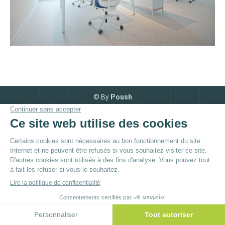
© By
Poush
Menu du bas