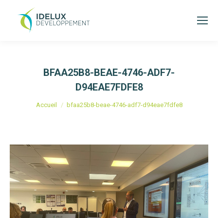
BFAA25B8-BEAE-4746-ADF7-
D94EAE7FDFE8
Vous êtes ici :
Accueil
bfaa25b8-beae-4746-adf7-d94eae7fdfe8