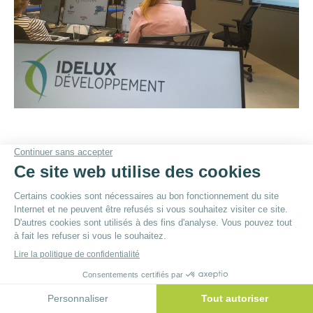
© By
Poush
Menu du bas