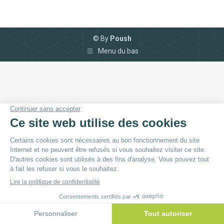
© By
Poush
Menu du bas