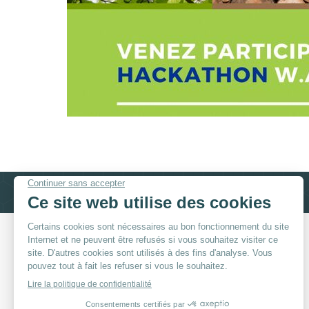
© By
Poush