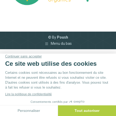
© By
Poush
Menu du bas