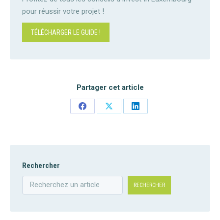
pour réussir votre projet !
TÉLÉCHARGER LE GUIDE !
Partager cet article
Share
Share
Share
on
on
on
Facebook
X
LinkedIn
Rechercher
RECHERCHER