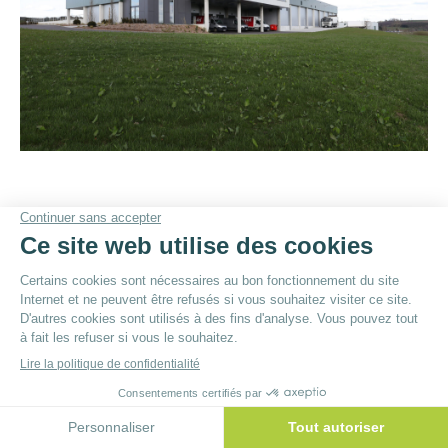
© By
Poush
Menu du bas