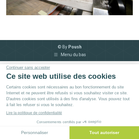
© By
Poush
Menu du bas