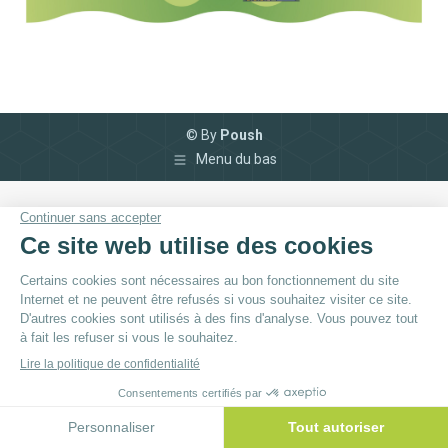
© By
Poush
Menu du bas