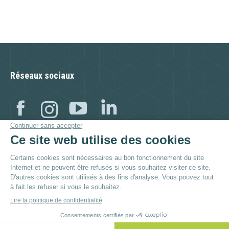
Réseaux sociaux
Facebook
Instagram
YouTube
Linkedin
Visitez aussi :
© By
Poush