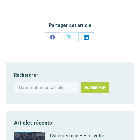
Partager cet article
Share
Share
Share
on
on
on
Facebook
X
LinkedIn
Rechercher
RECHERCHER
Articles récents
Cybersécurité – Et si votre