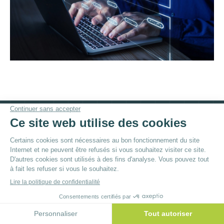
© By
Poush
Menu du bas