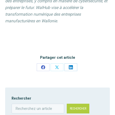
des entreprises, y compris en matière de cybersécurité, et
préparer le futur. WalHub vise à accélérer la
transformation numérique des entreprises
manufacturières en Wallonie.
Partager cet article
Share
Share
Share
on
on
on
Facebook
X
LinkedIn
Rechercher
RECHERCHER