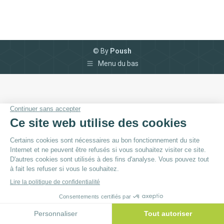
© By
Poush
Menu du bas