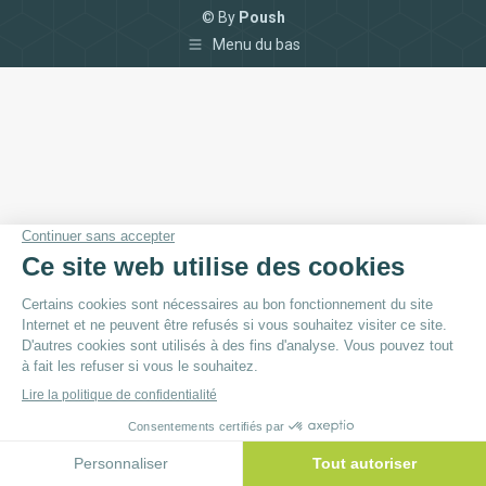
© By
Poush
Menu du bas