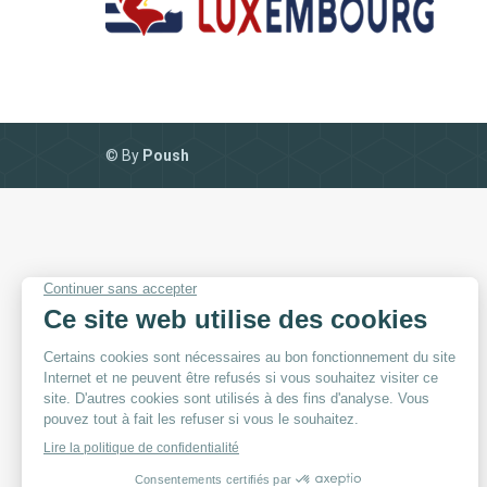
© By
Poush