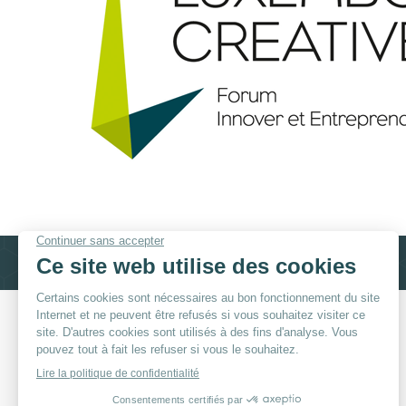
© By
Poush