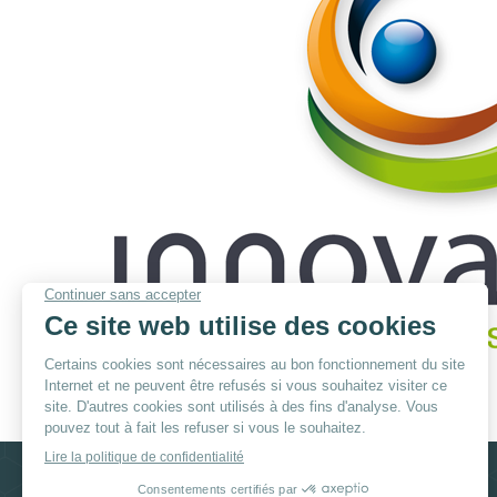
© By
Poush