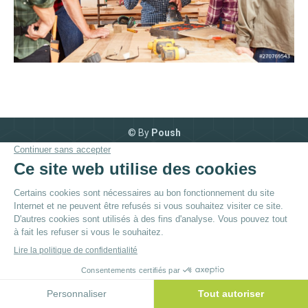
© By
Poush
Menu du bas