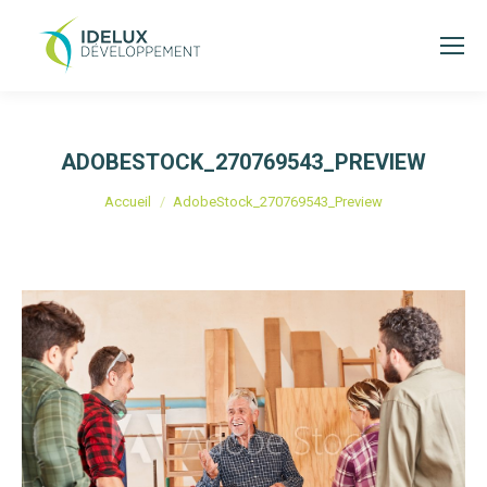
ADOBESTOCK_270769543_PREVIEW
Vous êtes ici :
Accueil
AdobeStock_270769543_Preview