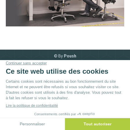
© By
Poush
Menu du bas