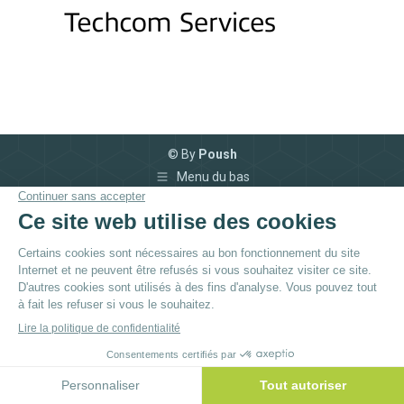
© By
Poush
Menu du bas