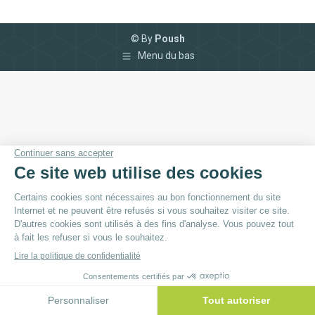
© By
Poush
Menu du bas