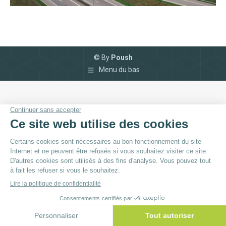
© By
Poush
Menu du bas