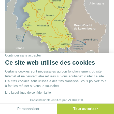
© By
Poush
Menu du bas