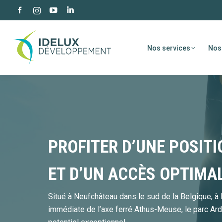
Facebook
YouTube
LinkedIn
Instagram
page
page
page
page
opens
opens
opens
opens
Nos services
Nos
in
in
in
in
new
new
new
new
window
window
window
window
PROFITER D’UNE POSIT
ET D’UN ACCÈS OPTIMA
Situé à Neufchâteau dans le sud de la Belgique, à 
immédiate de l’axe ferré Athus-Meuse, le parc Ar