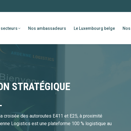
 secteurs
Nos ambassadeurs
Le Luxembourg belge
Nos 
ION STRATÉGIQUE
L
la croisée des autoroutes E411 et E25, à proximité
denne Logistics est une plateforme 100 % logistique au