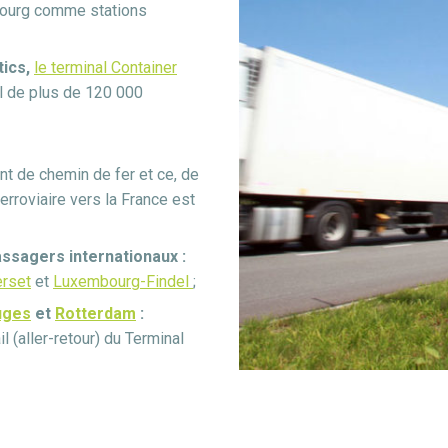
bourg comme stations
ics,
le terminal Container
l de plus de 120 000
nt de chemin de fer et ce, de
ferroviaire vers la France est
assagers internationaux :
erset
et
Luxembourg-Findel
;
uges
et
Rotterdam
:
l (aller-retour) du Terminal