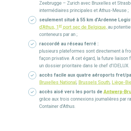
Zeebrugge – Zurich avec Bruxelles et Stras
intermédiaires principales et Athus-Meuse ;
seulement situé à 55 km d’Ardenne Logist
er
d’Athus, 1
port sec de Belgique,
au potentie
conteneurs par an ;
raccordé au réseau ferré :
plusieurs plateformes sont directement à fro
façon privative. A cet égard, la future liaison 
un dossier prioritaire dans le chef d’IDELUX.
accès facile aux quatre aéroports fret/p
Bruxelles National
,
Brussels South
,
Liège-Bi
accès aisé vers les ports de
Antwerp-Br
grâce aux trois connexions journalières par rai
Container d’Athus.