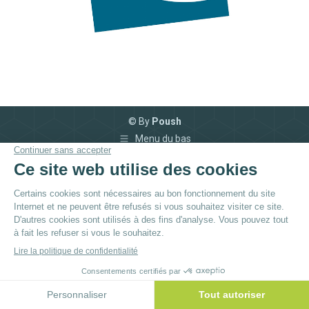
© By
Poush
Menu du bas