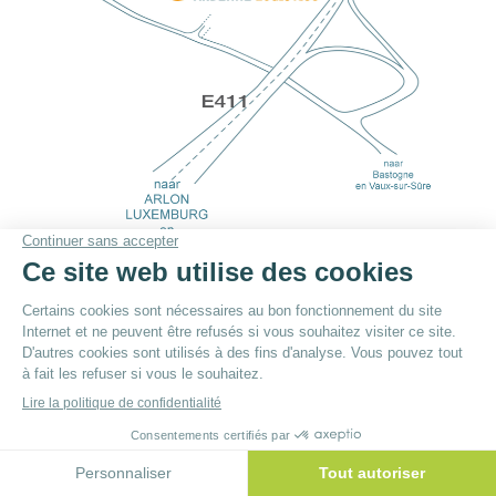
© By
Poush
Menu du bas