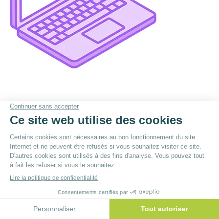
© By
Poush
Menu du bas