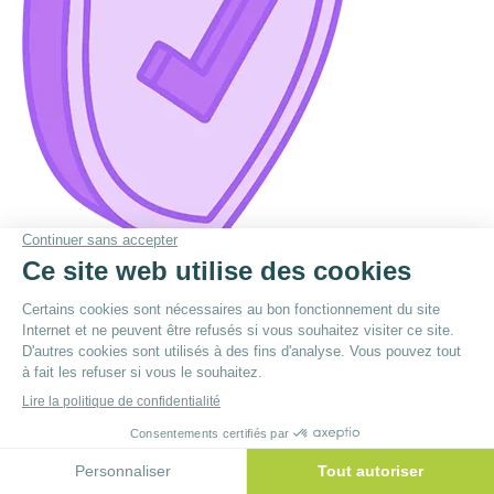
© By
Poush
Menu du bas