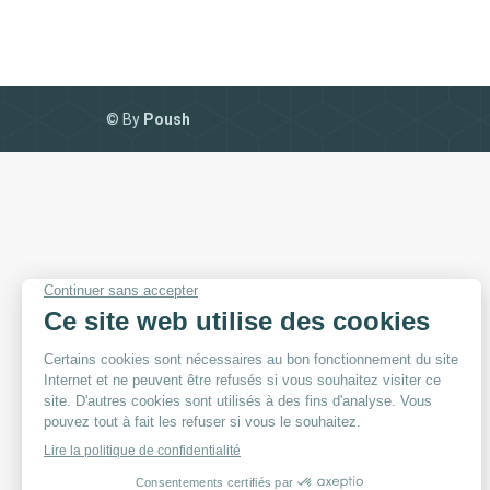
© By
Poush