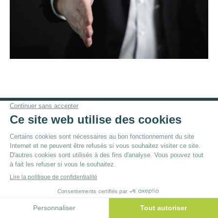
© By
Poush
Menu du bas