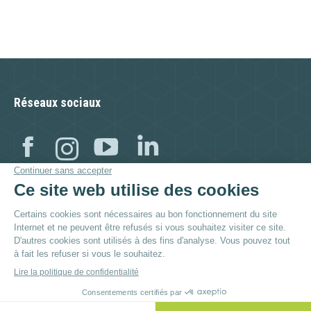
Réseaux sociaux
Facebook
Instagram
YouTube
Linkedin
Visitez aussi :
© By
Poush