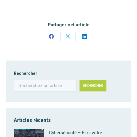
Partager cet article
Share
Share
Share
on
on
on
Facebook
X
LinkedIn
Rechercher
RECHERCHER
Articles récents
Cybersécurité – Et si votre