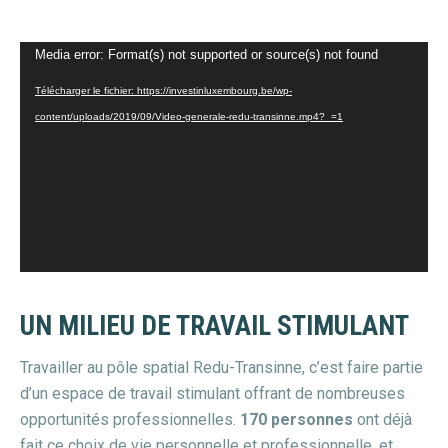
Lecteur
Media error: Format(s) not supported or source(s) not found
vidéo
Télécharger le fichier: https://investinluxembourg.be/wp-
content/uploads/2019/09/Video-generale-redu-transinne.mp4?_=1
UN MILIEU DE TRAVAIL STIMULANT
Travailler au pôle spatial Redu-Transinne, c’est faire partie
d’un espace de travail stimulant offrant de nombreuses
opportunités professionnelles.
170 personnes
ont déjà
fait ce choix de vie personnelle et professionnelle, et