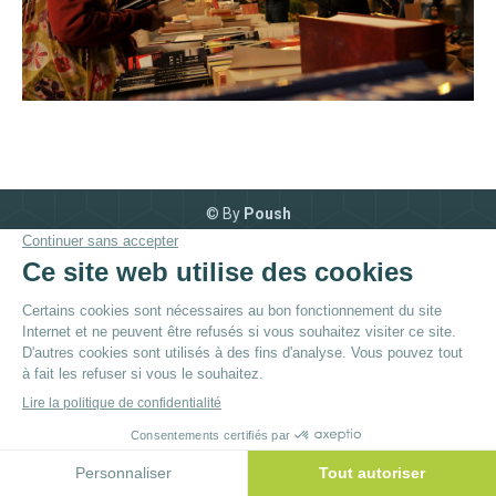
© By
Poush
Menu du bas