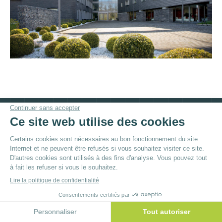
© By
Poush
Menu du bas