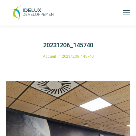
20231206_145740
Vous êtes ici :
Accueil
20231206_145740