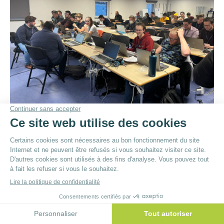
© By
Poush
Menu du bas