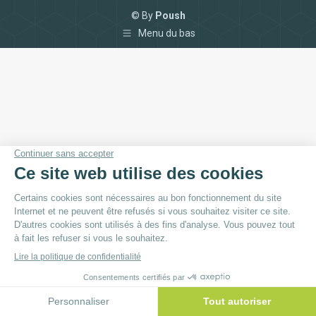
© By
Poush
Menu du bas