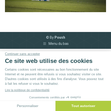
© By
Poush
Menu du bas