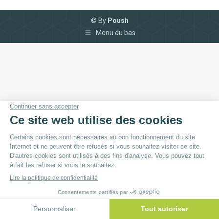
© By
Poush
Menu du bas