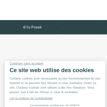
© By
Poush