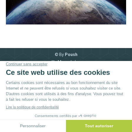
© By
Poush
Menu du bas